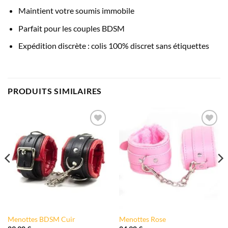
Maintient votre soumis immobile
Parfait pour les couples BDSM
Expédition discrète : colis 100% discret sans étiquettes
PRODUITS SIMILAIRES
Ajouter
Ajouter
à la liste
à la liste
de
de
souhaits
souhaits
Menottes BDSM Cuir
Menottes Rose