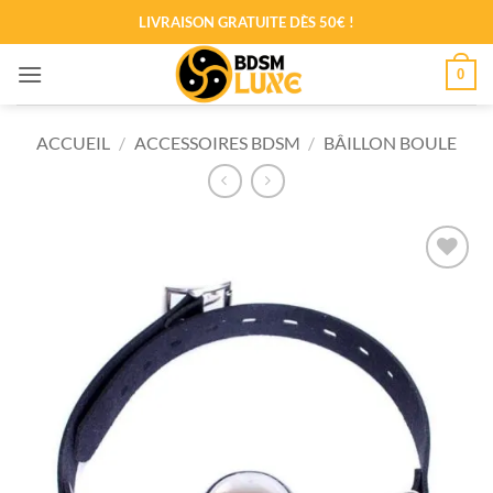
LIVRAISON GRATUITE DÈS 50€ !
Passer
0
au
contenu
ACCUEIL
/
ACCESSOIRES BDSM
/
BÂILLON BOULE
Ajouter
à la liste
de
souhaits