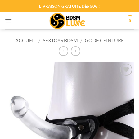
LIVRAISON GRATUITE DÈS 50€ !
Passer
0
au
contenu
ACCUEIL
/
SEXTOYS BDSM
/
GODE CEINTURE
Ajouter
à la liste
de
souhaits