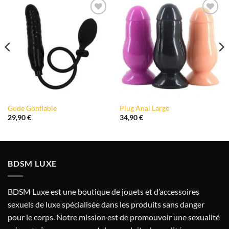
Ajouter
Ajouter
à la liste
à la liste
de
de
souhaits
souhaits
Gode Gonflable
Plug Anal Large
29,90
€
34,90
€
BDSM LUXE
BDSM Luxe est une boutique de jouets et d’accessoires
sexuels de luxe spécialisée dans les produits sans danger
pour le corps. Notre mission est de promouvoir une sexualité