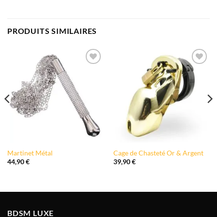
PRODUITS SIMILAIRES
Ajouter
Ajouter
à la liste
à la liste
de
de
souhaits
souhaits
Martinet Métal
Cage de Chasteté Or & Argent
44,90
€
39,90
€
BDSM LUXE